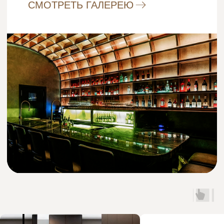
+7
Я даю
согласие на обработку
персональных данных
и ознакомлен(а) с
Политикой
обработки персональных
данных
.
ПОЛУЧИТЬ РАСЧЕТ И АУДИТ
ПРОЕКТА
Подберем дизайнера