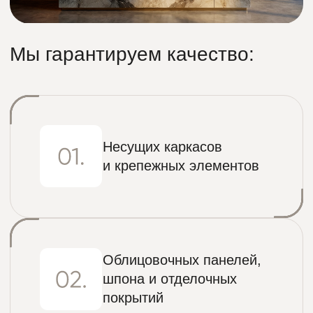
Адрес:
Архитектора Щусева 5 к.1
Телефон:
+7 (963) 639-26-82
E-mail:
mebel@otechestvomebel.ru