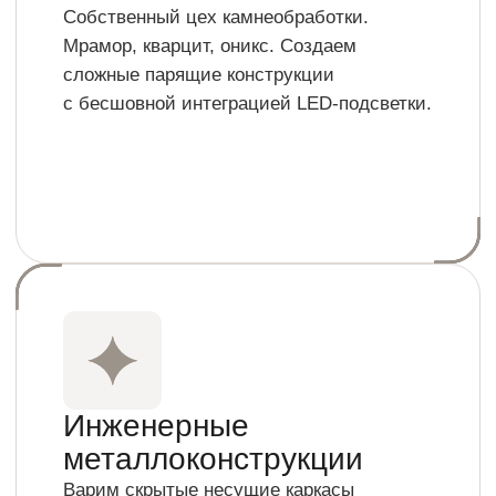
Барельеф
и арт-технологии
Интерьерный барельеф под ключ,
художественная роспись, интеграция
фасадов SmartGlass.
Проекты, которыми
мы гордимся
От статусных выставочных пространств
до элитных квартир и ресторанов
с экстремальной нагрузкой.