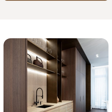
[01]
По визуальной эстетике
и стилю (от минимализма
до ар-деко)
[02]
По комфортному
для вас формату общения
и скорости принятия решений
[03]
По пониманию реального
производства (их проекты
не придется переделывать из-
за того, что "это невозможно
произвести")