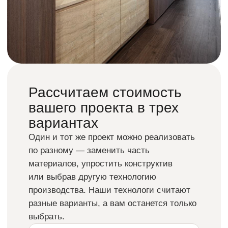
Контроль качества
от чертежа до монтажа
Наше производство — это закрытая
экосистема. Конструкторское бюро,
столярный цех, малярные камеры, зоны
камнеобработки и металлоконструкций
находятся в прямом контакте друг
с другом. Это исключает ошибки
на стыках сложных материалов.
ЗАПИСАТЬСЯ НА ЭКСКУРСИЮ
ПО ПРОИЗВОДСТВУ