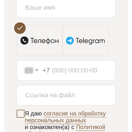
Увидьте фактуры
вживую
Рендеры не передают тактильность
велюра или глубину рисунка мрамора.
Приезжайте в наш салон, чтобы обсудить
проект с технологом, посмотреть выкрасы
и выбрать материалы.
Адрес:
Москва, ул. Архитектора Щусева
5к1 (ЖК Зиларт).
ЗАПИСАТЬСЯ В ШОУРУМ