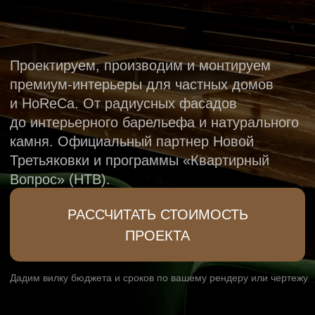
камня. Официальный партнер Новой
Третьяковки и программы «Квартирный
Вопрос» (НТВ).
РАССЧИТАТЬ СТОИМОСТЬ
ПРОЕКТА
Дадим вилку бюджета и сроков по вашему рендеру или чертежу
Полный цикл под ключ
Премиум-интерьер требует интеграции
множества материалов. Вам больше
не нужно координировать пять разных
подрядчиков — мы делаем все под одной
крышей, неся единую ответственность
за индивидуальное изготовление мебели.