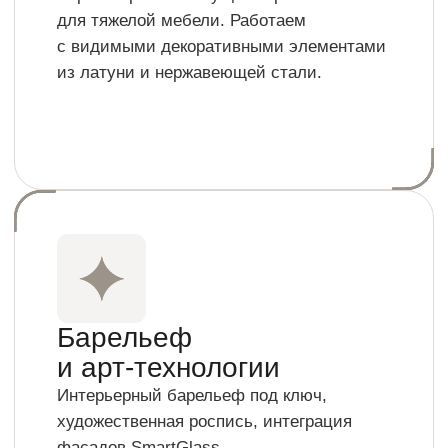
Новая Третьяковка
Задача:
700 кв. м выставочных
стеллажей для экспозиции российского
дизайна.
Срок реализации:
14 дней
СМОТРЕТЬ ГАЛЕРЕЮ
Бар/Ресторан The VOSK
Задача:
Комплектация двух этажей.