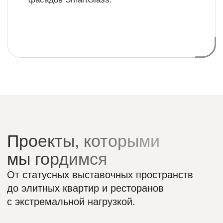
Адаптация бюджета без потери
визуальной концепции (Value
Engineering).
СМОТРЕТЬ ГАЛЕРЕЮ
ЖК River Park
Задача:
Квартира в стиле современное
ар-деко.
Решение:
Интеграция кварцита
Patagonia, мрамора Bronze Fantasy
и фасадов SmartGlass. Сложная скрытая