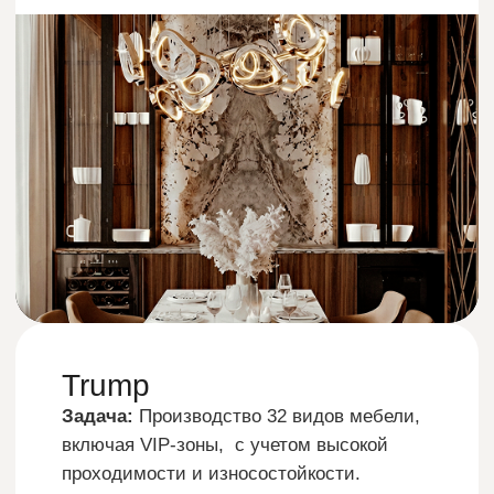
Рассчитаем стоимость
вашего проекта в трех
вариантах
Один и тот же проект можно реализовать
по разному — заменить часть
материалов, упростить конструктив
или выбрав другую технологию
производства. Наши технологи считают
разные варианты, а вам останется только
выбрать.