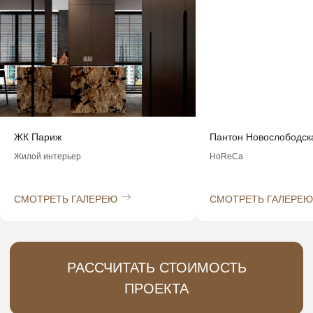
интерьера под ваш стиль
и психотип
У вас есть объект, но нет своего дизайнера?
Мы не просто дадим список имен.
Мы подберем для вас 2−3 проверенных
специалистов из нашей партнерской базы,
которые идеально совпадут с вами:
Пантон Новослободская
Nebar
HoReCa
Реализация под ключ за 
СМОТРЕТЬ ГАЛЕРЕЮ
СМОТРЕТЬ ГАЛЕРЕЮ