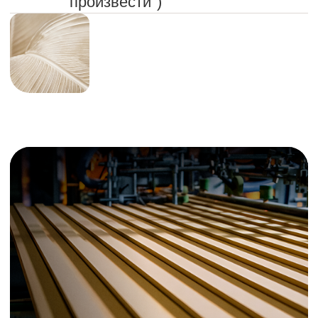
Отправьте проект
на краш-тест и просчет
Прикрепите ваш рендер, эскиз
или чертеж. Наш конструктор бесплатно
проверит его жизнеспособность,
подскажет узлы для грамотной экономии
и рассчитает стоимость реализации.