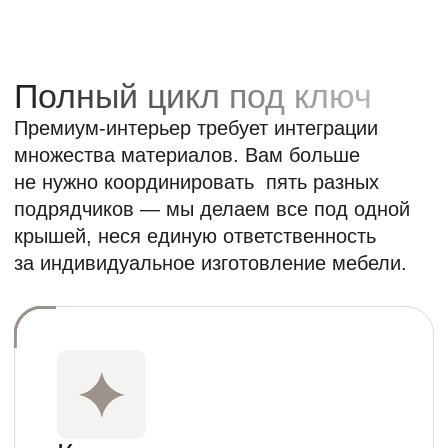
Корпусная и мягкая
мебель
Кухни, гардеробные, панели, диваны
и кровати. Работаем с фасадами до 3-х
метров, шпоном, массивом
и антивандальными тканями.
Натуральный камень
и свет
Собственный цех камнеобработки.
Мрамор, кварцит, оникс. Создаем
сложные парящие конструкции