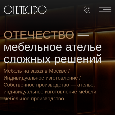
ОТЕЧЕСТВО
—
мебельное ателье
сложных решений
Мебель на заказ в Москве /
Индивидуальное изготовление /
Собственное производство — ателье,
индивидуальное изготовление мебели,
мебельное производство
Проектируем, производим и монтируем
премиум-интерьеры для частных домов
и HoReCa. От радиусных фасадов
до интерьерного барельефа и натурального