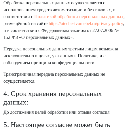
Обработка персональных данных осуществляется с
использованием средств автоматизации и без таковых, в
соответствии с
Политикой обработки персональных данных
,
размещённой на сайте
https://otechestvomebel.ru/privacy-policy
,
и в соответствии с Федеральным законом от 27.07.2006 №
152-ФЗ «О персональных данных».
Передача персональных данных третьим лицам возможна
исключительно в целях, указанных в Политике, и с
соблюдением принципа конфиденциальности.
Трансграничная передача персональных данных не
осуществляется.
Остались вопросы?
4. Срок хранения персональных
Мы с удовольствием ответим!
данных:
Ежедневно
Режим работы:
До достижения целей обработки или отзыва согласия.
без перерыва
11:00–20:00
и выходных
5. Настоящее согласие может быть