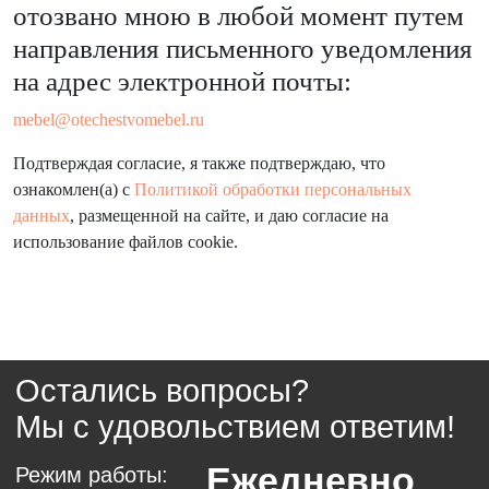
отозвано мною в любой момент путем
направления письменного уведомления
+7
на адрес электронной почты:
mebel@otechestvomebel.ru
Подтверждая согласие, я также подтверждаю, что
Я даю согласие на
обработку персональных данных
и ознакомлен(а) с
Политикой обработки персональных данных
.
ознакомлен(а) с
Политикой обработки персональных
данных
, размещенной на сайте, и даю согласие на
использование файлов cookie.
ОТПРАВИТЬ