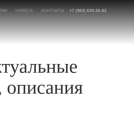
РАМ
HORECA
КОНТАКТЫ
+7 (963) 639-26-82
ктуальные
, описания